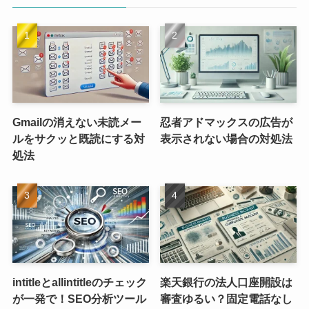
Gmailの消えない未読メー
忍者アドマックスの広告が
ルをサクッと既読にする対
表示されない場合の対処法
処法
intitleとallintitleのチェック
楽天銀行の法人口座開設は
が一発で！SEO分析ツール
審査ゆるい？固定電話なし