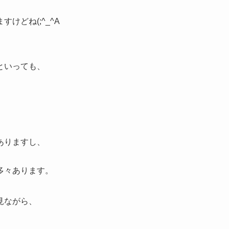
けどね(;^_^A
といっても、
ありますし、
多々あります。
見ながら、