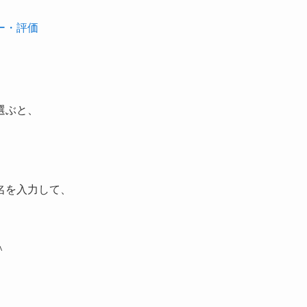
ー・評価
選ぶと、
品名を入力して、
＾