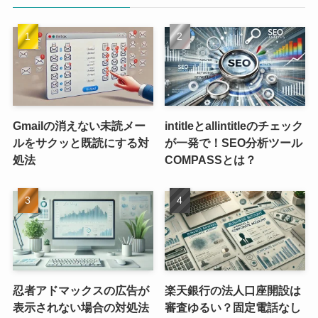
Gmailの消えない未読メー
intitleとallintitleのチェック
ルをサクッと既読にする対
が一発で！SEO分析ツール
処法
COMPASSとは？
忍者アドマックスの広告が
楽天銀行の法人口座開設は
表示されない場合の対処法
審査ゆるい？固定電話なし