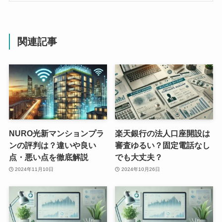
関連記事
NURO光新マンションプラ
楽天銀行の法人口座開設は
ンの評判は？違いや良い
審査ゆるい？固定電話なし
点・悪い点を徹底解説
でも大丈夫？
2024年11月10日
2024年10月26日