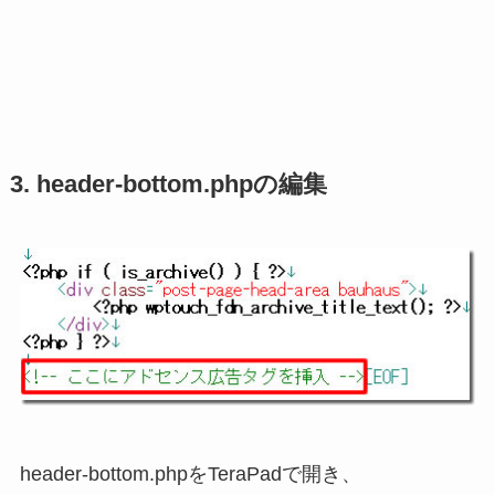
3. header-bottom.phpの編集
header-bottom.phpをTeraPadで開き、