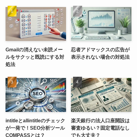
Gmailの消えない未読メー
忍者アドマックスの広告が
ルをサクッと既読にする対
表示されない場合の対処法
処法
intitleとallintitleのチェック
楽天銀行の法人口座開設は
が一発で！SEO分析ツール
審査ゆるい？固定電話なし
COMPASSとは？
でも大丈夫？