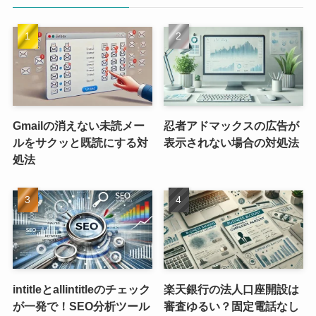
Gmailの消えない未読メー
忍者アドマックスの広告が
ルをサクッと既読にする対
表示されない場合の対処法
処法
intitleとallintitleのチェック
楽天銀行の法人口座開設は
が一発で！SEO分析ツール
審査ゆるい？固定電話なし