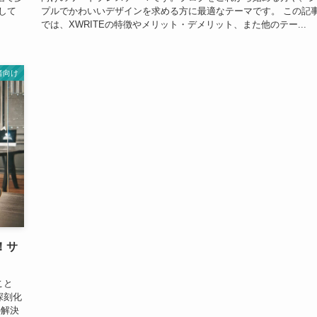
して
プルでかわいいデザインを求める方に最適なテーマです。 この記
では、XWRITEの特徴やメリット・デメリット、また他のテー...
者向け
！サ
こと
深刻化
の解決