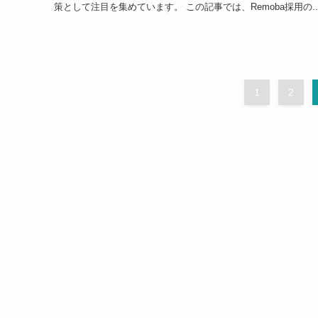
策として注目を集めています。 この記事では、Remoba採用の..
1
2