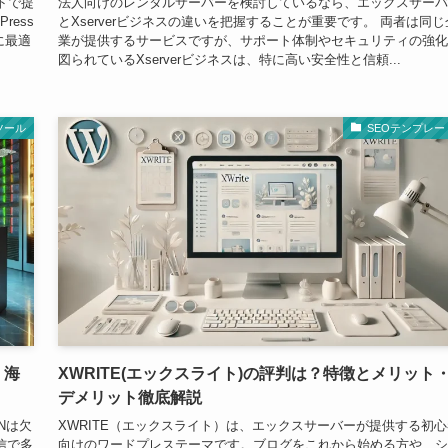
トで提
法人向けのレンタルサーバーを検討しているなら、エックスサーバ
ress
とXserverビジネスの違いを把握することが重要です。 両者は同じ
に最適
業が提供するサービスですが、サポート体制やセキュリティの強化
図られているXserverビジネスは、特に高い安全性と信頼...
ツール
SEOテンプレー
！海
XWRITE(エックスライト)の評判は？特徴とメリット
デメリット徹底解説
Nは欠
XWRITE（エックスライト）は、エックスサーバーが提供する初心
信で多
向けのワードプレステーマです。ブログをこれから始める方や、シ