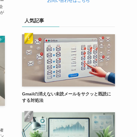
お問い合わせはこちら
ー
企
が
人気記事
ト
Gmailの消えない未読メールをサクッと既読に
する対処法
・
者
ン